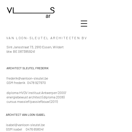
VAN LOON-SLEUTEL ARCHITECTEN BV
Sint Jansstraat 73,
2910 Essen, Wildert
btw BE
0873859241
ARCHITECT SLEUTEL FREDERIK
frederik@vanloon-sleutel.be
GSM frederik
0478 927970
diploma HVDV instituut Antwerpen '2000'
energiebewust architect (diploma 2008)
cursus massief/passiefbouw (2011)
ARCHITECT VAN LOON ISABEL
isabel@vanloon-sleutel.be
GSM isabel
0476 658041